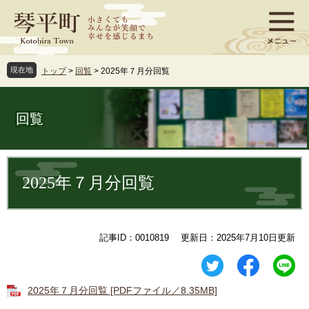
ペ
メ
ー
ニ
ジ
ュ
の
ー
先
を
現在地
トップ
>
回覧
>
2025年７月分回覧
頭
飛
で
ば
す
し
回覧
。
て
本
文
本
へ
文
2025年７月分回覧
記事ID：0010819
更新日：2025年7月10日更新
2025年７月分回覧 [PDFファイル／8.35MB]