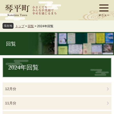
ペ
メ
ー
ニ
ジ
ュ
の
ー
先
を
現在地
トップ
>
回覧
>
2024年回覧
頭
飛
で
ば
す
し
回覧
。
て
本
文
本
へ
文
2024年回覧
12月分
11月分