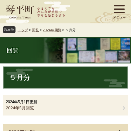
ペ
メ
ー
ニ
ジ
ュ
の
ー
先
を
現在地
トップ
>
回覧
>
2024年回覧
>
５月分
頭
飛
で
ば
す
し
回覧
。
て
本
文
本
へ
文
５月分
2024年5月1日更新
2024年5月回覧