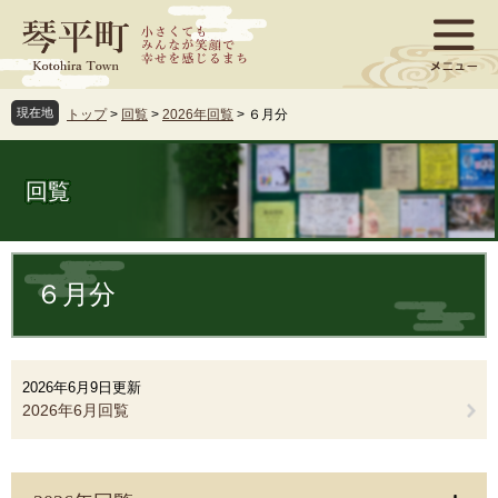
ペ
メ
ー
ニ
ジ
ュ
の
ー
先
を
現在地
トップ
>
回覧
>
2026年回覧
>
６月分
頭
飛
で
ば
す
し
回覧
。
て
本
文
本
へ
文
６月分
2026年6月9日更新
2026年6月回覧