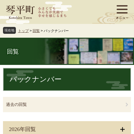
ペ
メ
ー
ニ
ジ
ュ
の
ー
先
を
現在地
トップ
>
回覧
>
バックナンバー
頭
飛
で
ば
す
し
回覧
。
て
本
文
本
へ
文
バックナンバー
過去の回覧
2026年回覧