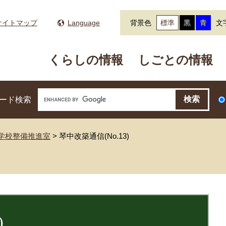
サイトマップ
Language
背景色
標準
黒
青
文
くらしの情報
しごとの情報
ード検索
学校整備推進室
>
琴中改築通信(No.13)
)