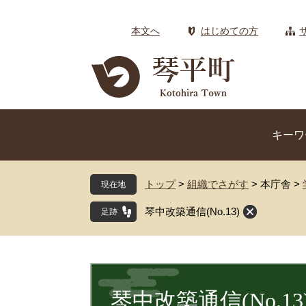
ペ
メ
ー
ニ
本文へ
はじめての方
ジ
ュ
の
ー
先
を
頭
飛
で
ば
す
し
キーワ
。
て
本
文
トップ
>
組織でさがす
>
本庁舎
>
現在地
へ
琴中改築通信(No.13)
本
文
琴中改築通信(No.13