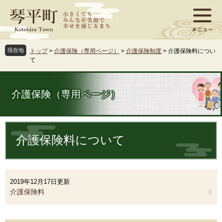
ペ
メ
ー
ニ
ジ
ュ
の
ー
先
を
現在地
トップ
>
介護保険（専用ページ）
>
介護保険制度
>
介護保険料につい
頭
飛
て
で
ば
す
し
。
て
介護保険（専用ページ）
本
文
へ
本
文
介護保険料について
2019年12月17日更新
介護保険料