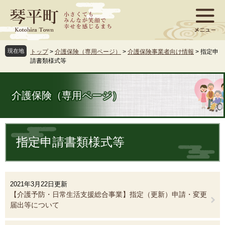
ペ
メ
ー
ニ
ジ
ュ
の
ー
先
を
現在地
トップ
>
介護保険（専用ページ）
>
介護保険事業者向け情報
>
指定申
頭
飛
請書類様式等
で
ば
す
し
。
て
介護保険（専用ページ）
本
文
へ
本
文
指定申請書類様式等
2021年3月22日更新
【介護予防・日常生活支援総合事業】指定（更新）申請・変更
届出等について