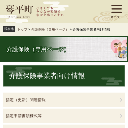
ペ
メ
ー
ニ
ジ
ュ
の
ー
先
を
現在地
トップ
>
介護保険（専用ページ）
>
介護保険事業者向け情報
頭
飛
で
ば
す
し
介護保険（専用ページ）
。
て
本
文
本
へ
文
介護保険事業者向け情報
指定（更新）関連情報
指定申請書類様式等