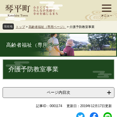
ペ
メ
ー
ニ
ジ
ュ
の
ー
先
を
現在地
トップ
>
高齢者福祉（専用ページ）
>
介護予防教室事業
頭
飛
で
ば
す
し
高齢者福祉（専用ページ）
。
て
本
文
本
へ
文
介護予防教室事業
ページ内目次
記事ID：0001174
更新日：2019年12月17日更新