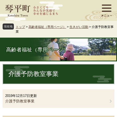
ペ
メ
ー
ニ
ジ
ュ
の
ー
先
を
現在地
トップ
>
高齢者福祉（専用ページ）
>
生きがい活動
>
介護予防教室事
頭
飛
業
で
ば
す
し
。
て
高齢者福祉（専用ページ）
本
文
へ
本
文
介護予防教室事業
2019年12月17日更新
介護予防教室事業