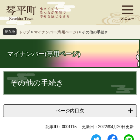
ペ
メ
ー
ニ
ジ
ュ
の
ー
先
を
現在地
トップ
>
マイナンバー(専用ページ)
>
その他の手続き
頭
飛
で
ば
す
し
マイナンバー(専用ページ)
。
て
本
文
本
へ
文
その他の手続き
ページ内目次
記事ID：0001115
更新日：2022年4月20日更新