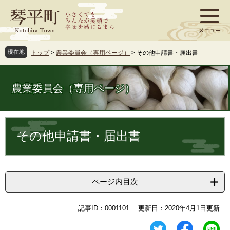
ペ
メ
ー
ニ
ジ
ュ
の
ー
先
を
現在地
トップ
>
農業委員会（専用ページ）
>
その他申請書・届出書
頭
飛
で
ば
す
し
農業委員会（専用ページ）
。
て
本
文
本
へ
文
その他申請書・届出書
ページ内目次
記事ID：0001101
更新日：2020年4月1日更新