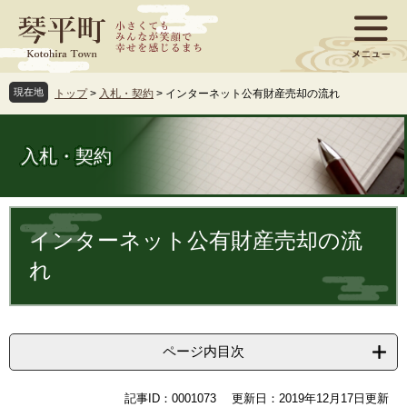
ペ
メ
ー
ニ
ジ
ュ
の
ー
先
を
現在地
トップ
>
入札・契約
>
インターネット公有財産売却の流れ
頭
飛
で
ば
す
し
入札・契約
。
て
本
文
本
へ
文
インターネット公有財産売却の流
れ
ページ内目次
記事ID：0001073
更新日：2019年12月17日更新