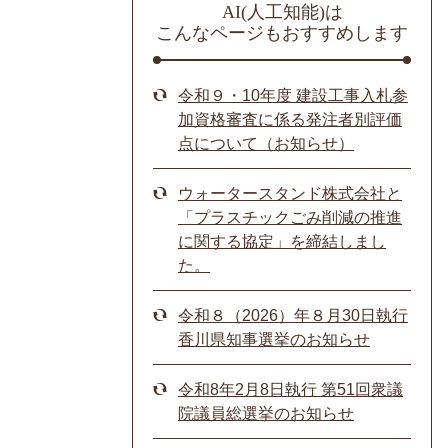
AI(人工知能)は
こんなページもおすすめします
令和９・10年度 建設工事入札参
加資格審査に係る発注者別評価
点について（お知らせ）
ウォータースタンド株式会社と
「プラスチックごみ削減の推進
に関する協定」を締結しまし
た。
令和８（2026）年８月30日執行
香川県知事選挙のお知らせ
令和8年2月8日執行 第51回衆議
院議員総選挙のお知らせ