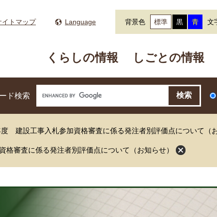
サイトマップ
Language
背景色
標準
黒
青
文
くらしの情報
しごとの情報
ード検索
0年度 建設工事入札参加資格審査に係る発注者別評価点について（
加資格審査に係る発注者別評価点について（お知らせ）