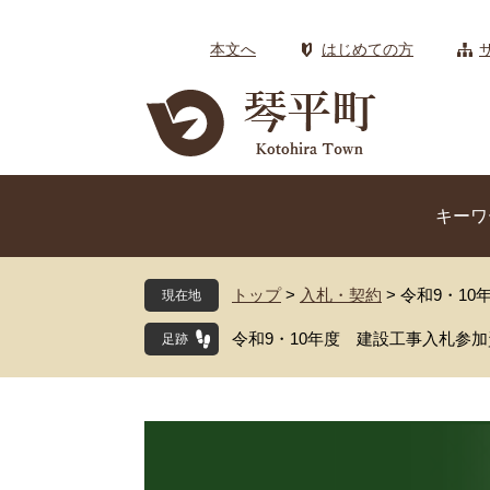
ペ
メ
ー
ニ
本文へ
はじめての方
ジ
ュ
の
ー
先
を
頭
飛
で
ば
す
し
キーワ
。
て
本
文
トップ
>
入札・契約
>
令和9・1
現在地
へ
令和9・10年度 建設工事入札参