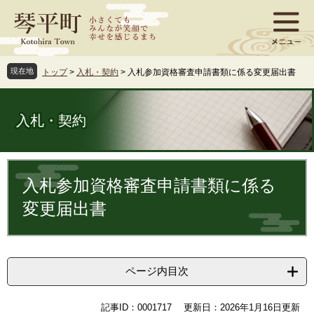
ペ
メ
ー
ニ
ジ
ュ
の
ー
先
を
現在地
トップ
>
入札・契約
>
入札参加資格審査申請書類に係る変更届出書
頭
飛
で
ば
す
し
入札・契約
。
て
本
文
本
へ
文
入札参加資格審査申請書類に係る
変更届出書
ページ内目次
記事ID：0001717
更新日：2026年1月16日更新