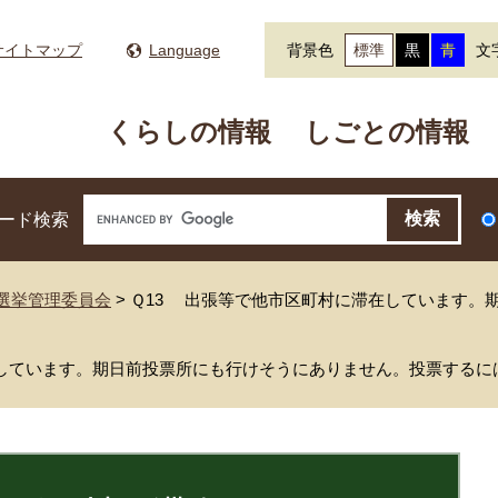
サイトマップ
Language
背景色
標準
黒
青
文
くらしの情報
しごとの情報
ード検索
選挙管理委員会
>
Ｑ13 出張等で他市区町村に滞在しています。
在しています。期日前投票所にも行けそうにありません。投票するに