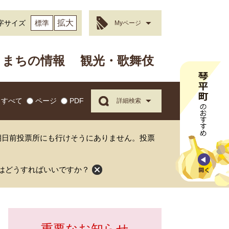
拡大
字サイズ
標準
Myページ
まちの情報
観光・歌舞伎
すべて
ページ
PDF
詳細検索
期日前投票所にも行けそうにありません。投票
はどうすればいいですか？