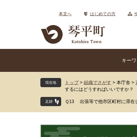
ペ
メ
ー
ニ
本文へ
はじめての方
ジ
ュ
の
ー
先
を
頭
飛
で
ば
す
し
キーワ
。
て
本
文
トップ
>
組織でさがす
>
本庁舎
>
現在地
へ
するにはどうすればいいですか？
Ｑ13 出張等で他市区町村に滞
本
文