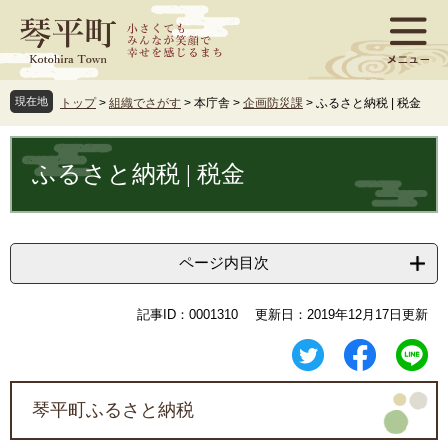
ペ
メ
ー
ニ
ジ
ュ
の
ー
先
を
現在地
トップ
>
組織でさがす
>
本庁舎
>
企画防災課
>
ふるさと納税 | 税金
頭
飛
で
ば
本
す
し
文
ふるさと納税 | 税金
。
て
本
文
へ
ページ内目次
記事ID：0001310
更新日：2019年12月17日更新
琴平町ふるさと納税