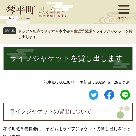
ペ
メ
ー
ニ
ジ
ュ
の
ー
先
を
現在地
トップ
>
組織でさがす
>
本庁舎
>
生涯学習課
>
ライフジャケットを貸
頭
飛
し出します
で
ば
す
し
本
。
て
文
ライフジャケットを貸し出します
本
文
へ
記事ID：0010877
更新日：2026年6月25日更新
ライフジャケットの貸出について
琴平町教育委員会は、子ども用ライフジャケットの貸し出しを行っ