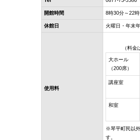
Tel
0877-73-5586
開館時間
8時30分～22時
休館日
火曜日・年末年始
（料金
大ホール
（200席）
講座室
使用料
和室
※琴平町民以
す。