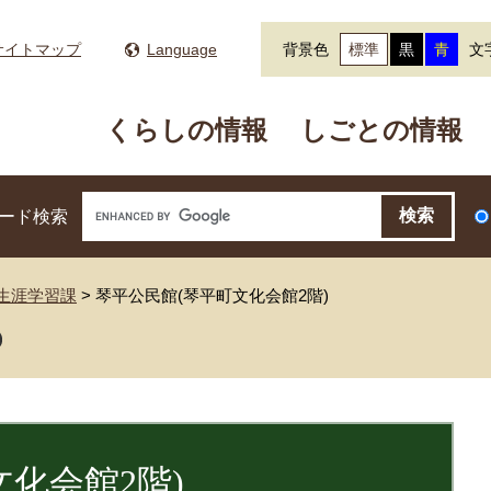
サイトマップ
Language
背景色
標準
黒
青
文
くらしの情報
しごとの情報
ード検索
生涯学習課
>
琴平公民館(琴平町文化会館2階)
化会館2階)