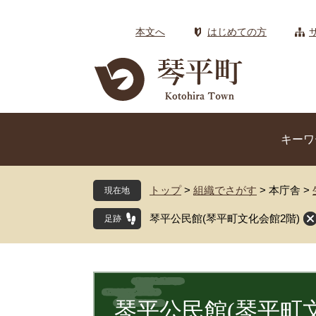
ペ
メ
ー
ニ
本文へ
はじめての方
ジ
ュ
の
ー
先
を
頭
飛
で
ば
す
し
キーワ
。
て
本
文
トップ
>
組織でさがす
>
本庁舎
>
現在地
へ
琴平公民館(琴平町文化会館2階)
本
文
琴平公民館(琴平町文