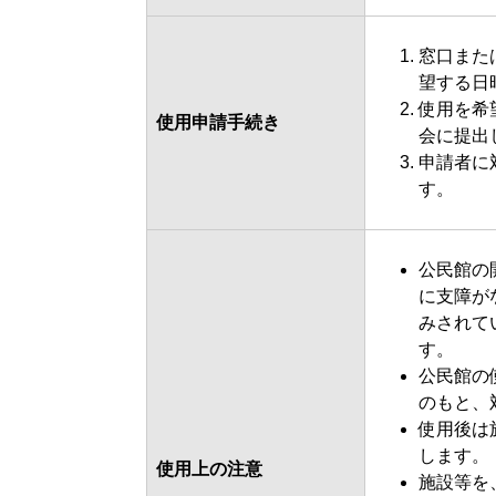
窓口または
望する日
使用を希
使用申請手続き
会に提出
申請者に
す。
公民館の
に支障が
みされて
す。
公民館の
のもと、
使用後は
します。
使用上の注意
施設等を