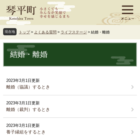
ペ
メ
ー
ニ
ジ
ュ
の
ー
先
を
現在地
トップ
>
よくある質問
>
ライフステージ
>
結婚・離婚
頭
飛
で
ば
本
す
し
文
結婚・離婚
。
て
本
文
へ
2023年3月1日更新
離婚（協議）するとき
2023年3月1日更新
離婚（裁判）するとき
2023年3月1日更新
養子縁組をするとき