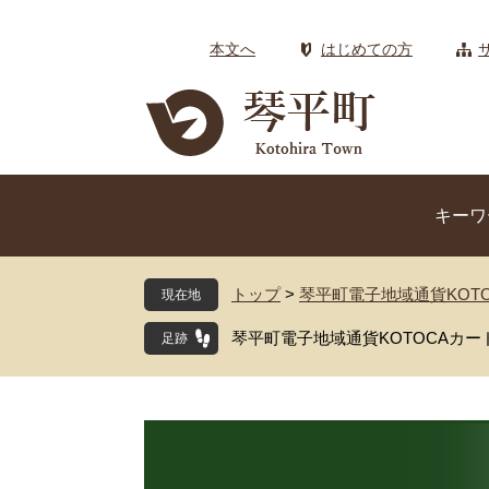
ペ
メ
ー
ニ
本文へ
はじめての方
ジ
ュ
の
ー
先
を
頭
飛
で
ば
す
し
キーワ
。
て
本
文
トップ
>
琴平町電子地域通貨KOTO
現在地
へ
琴平町電子地域通貨KOTOCAカ