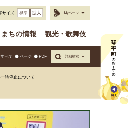
拡大
字サイズ
標準
Myページ
まちの情報
観光・歌舞伎
すべて
ページ
PDF
詳細検索
の一時停止について