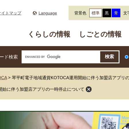
サイトマップ
Language
背景色
標準
黒
青
文
くらしの情報
しごとの情報
ード検索
CA
>
琴平町電子地域通貨KOTOCA運用開始に伴う加盟店アプリ
用開始に伴う加盟店アプリの一時停止について