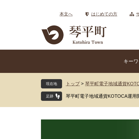
ペ
メ
ー
ニ
本文へ
はじめての方
ジ
ュ
の
ー
先
を
頭
飛
で
ば
す
し
キーワ
。
て
本
文
トップ
>
琴平町電子地域通貨KOTO
現在地
へ
琴平町電子地域通貨KOTOCA運