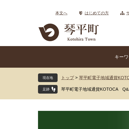
ペ
メ
ー
ニ
本文へ
はじめての方
ジ
ュ
の
ー
先
を
頭
飛
で
ば
す
し
キーワ
。
て
本
文
トップ
>
琴平町電子地域通貨KOTO
現在地
へ
琴平町電子地域通貨KOTOCA Q&A