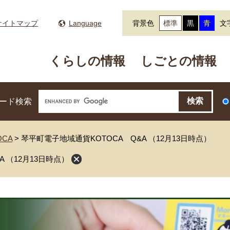
サイトマップ
Language
背景色
標準
黒
青
文
くらしの情報
しごとの情報
ード検索
CA
>
琴平町電子地域通貨KOTOCA Q&A （12月13日時点）
 （12月13日時点）