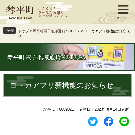
ペ
メ
ー
ニ
ジ
ュ
の
ー
先
を
現在地
トップ
>
琴平町電子地域通貨KOTOCA
>
コトカアプリ新機能のお知ら
頭
飛
せ
で
ば
す
し
。
て
琴平町電子地域通貨KOTOCA
本
文
へ
本
文
コトカアプリ新機能のお知らせ
記事ID：0009021
更新日：2023年8月24日更新