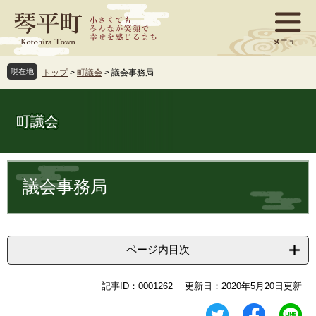
ペ
メ
ー
ニ
ジ
ュ
の
ー
先
を
現在地
トップ
>
町議会
>
議会事務局
頭
飛
で
ば
す
し
町議会
。
て
本
文
本
へ
文
議会事務局
ページ内目次
記事ID：0001262
更新日：2020年5月20日更新