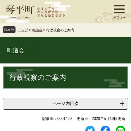
ペ
メ
ー
ニ
ジ
ュ
の
ー
先
を
現在地
トップ
>
町議会
>
行政視察のご案内
頭
飛
で
ば
す
し
町議会
。
て
本
文
本
へ
文
行政視察のご案内
ページ内目次
記事ID：0001420
更新日：2020年5月19日更新