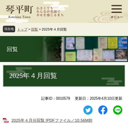
ペ
メ
ー
ニ
ジ
ュ
の
ー
先
を
現在地
トップ
>
回覧
>
2025年４月回覧
頭
飛
で
ば
す
し
回覧
。
て
本
文
本
へ
文
2025年４月回覧
記事ID：0010579
更新日：2025年4月10日更新
2025年４月分回覧 [PDFファイル／10.56MB]