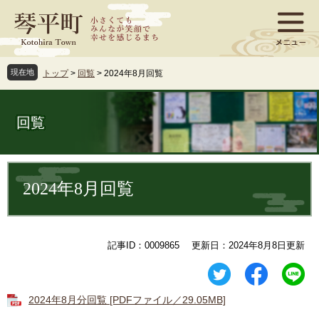
ペ
メ
ー
ニ
ジ
ュ
の
ー
先
を
現在地
トップ
>
回覧
>
2024年8月回覧
頭
飛
で
ば
す
し
回覧
。
て
本
文
本
へ
文
2024年8月回覧
記事ID：0009865
更新日：2024年8月8日更新
2024年8月分回覧 [PDFファイル／29.05MB]