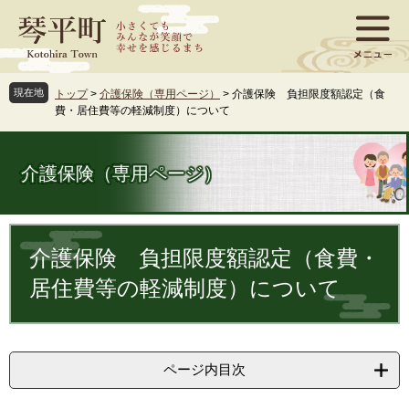
ペ
メ
ー
ニ
ジ
ュ
の
ー
先
を
現在地
トップ
>
介護保険（専用ページ）
>
介護保険 負担限度額認定（食
頭
飛
費・居住費等の軽減制度）について
で
ば
す
し
。
て
介護保険（専用ページ）
本
文
へ
本
文
介護保険 負担限度額認定（食費・
居住費等の軽減制度）について
ページ内目次