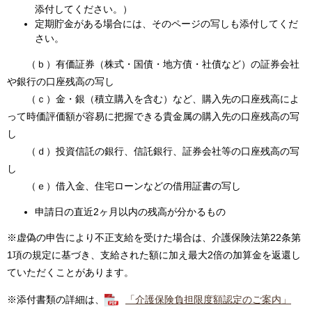
添付してください。）
定期貯金がある場合には、そのページの写しも添付してくだ
さい。
（ｂ）有価証券（株式・国債・地方債・社債など）の証券会社
や銀行の口座残高の写し
（ｃ）金・銀（積立購入を含む）など、購入先の口座残高によ
って時価評価額が容易に把握できる貴金属の購入先の口座残高の写
し
（ｄ）投資信託の銀行、信託銀行、証券会社等の口座残高の写
し
（ｅ）借入金、住宅ローンなどの借用証書の写し
申請日の直近2ヶ月以内の残高が分かるもの
※虚偽の申告により不正支給を受けた場合は、介護保険法第22条第
1項の規定に基づき、支給された額に加え最大2倍の加算金を返還し
ていただくことがあります。
※添付書類の詳細は、
「介護保険負担限度額認定のご案内」