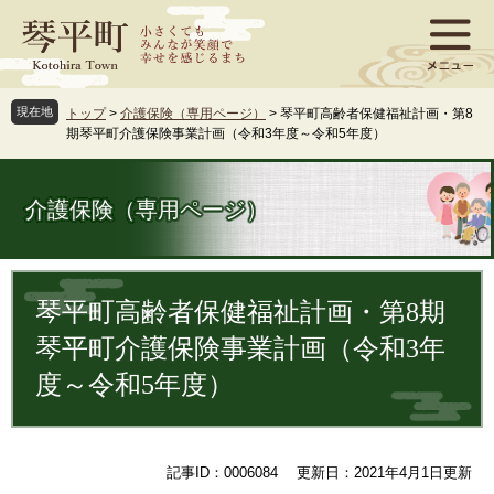
ペ
メ
ー
ニ
ジ
ュ
の
ー
先
を
現在地
トップ
>
介護保険（専用ページ）
>
琴平町高齢者保健福祉計画・第8
頭
飛
期琴平町介護保険事業計画（令和3年度～令和5年度）
で
ば
す
し
。
て
介護保険（専用ページ）
本
文
へ
本
文
琴平町高齢者保健福祉計画・第8期
琴平町介護保険事業計画（令和3年
度～令和5年度）
記事ID：0006084
更新日：2021年4月1日更新