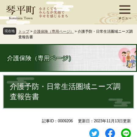
ペ
メ
ー
ニ
ジ
ュ
の
ー
先
を
現在地
トップ
>
介護保険（専用ページ）
>
介護予防・日常生活圏域ニーズ調
頭
飛
査報告書
で
ば
す
し
。
て
介護保険（専用ページ）
本
文
へ
本
文
介護予防・日常生活圏域ニーズ調
査報告書
記事ID：0009206
更新日：2023年11月13日更新