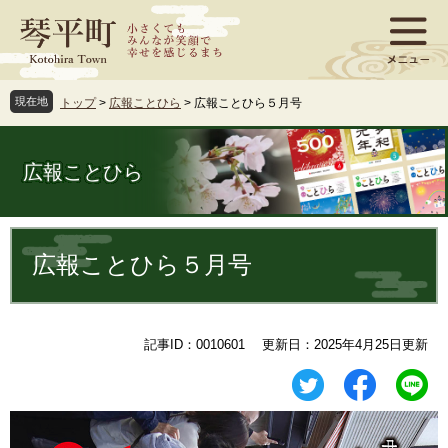
ペ
メ
ー
ニ
ジ
ュ
の
ー
先
を
現在地
トップ
>
広報ことひら
>
広報ことひら５月号
頭
飛
で
ば
す
し
広報ことひら
。
て
本
文
本
へ
文
広報ことひら５月号
記事ID：0010601
更新日：2025年4月25日更新