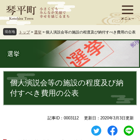
ペ
メ
ー
ニ
ジ
ュ
の
ー
先
を
現在地
トップ
>
選挙
>
個人演説会等の施設の程度及び納付すべき費用の公表
頭
飛
で
ば
す
し
選挙
。
て
本
文
本
へ
文
個人演説会等の施設の程度及び納
付すべき費用の公表
記事ID：0003112
更新日：2020年3月3日更新