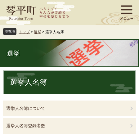
ペ
メ
ー
ニ
ジ
ュ
の
ー
先
を
現在地
トップ
>
選挙
>
選挙人名簿
頭
飛
で
ば
す
し
選挙
。
て
本
文
本
へ
文
選挙人名簿
選挙人名簿について
選挙人名簿登録者数