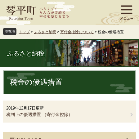
ペ
メ
ー
ニ
ジ
ュ
の
ー
先
を
現在地
トップ
>
ふるさと納税
>
寄付金控除について
>
税金の優遇措置
頭
飛
で
ば
す
し
ふるさと納税
。
て
本
文
本
へ
文
税金の優遇措置
2019年12月17日更新
税制上の優遇措置 （寄付金控除）