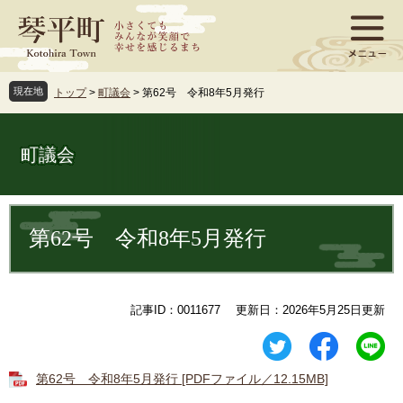
ペ
メ
ー
ニ
ジ
ュ
の
ー
先
を
現在地
トップ
>
町議会
>
第62号 令和8年5月発行
頭
飛
で
ば
す
し
町議会
。
て
本
文
本
へ
文
第62号 令和8年5月発行
記事ID：0011677
更新日：2026年5月25日更新
第62号 令和8年5月発行 [PDFファイル／12.15MB]