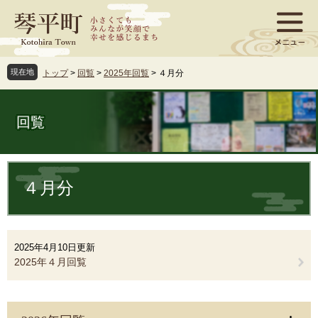
ペ
メ
ー
ニ
ジ
ュ
の
ー
先
を
現在地
トップ
>
回覧
>
2025年回覧
>
４月分
頭
飛
で
ば
す
し
回覧
。
て
本
文
本
へ
文
４月分
2025年4月10日更新
2025年４月回覧