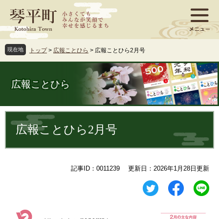
ペ
メ
ー
ニ
ジ
ュ
の
ー
先
を
現在地
トップ
>
広報ことひら
>
広報ことひら2月号
頭
飛
で
ば
す
し
広報ことひら
。
て
本
文
本
へ
文
広報ことひら2月号
記事ID：0011239
更新日：2026年1月28日更新