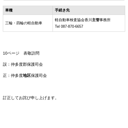
車種
手続き先
軽自動車検査協会香川
主管
事務所
三輪・四輪の軽自動車
Tel 087-870-6657
10ページ 表敬訪問
誤：仲多度郡保護司会
正：仲多度
地区
保護司会
訂正してお詫び申し上げます。