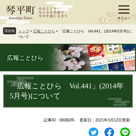
ペ
メ
ー
ニ
ジ
ュ
の
ー
先
を
現在地
トップ
>
広報ことひら
>
「広報ことひら Vol.441」(2014年5月号)に
頭
飛
ついて
で
ば
す
し
。
て
広報ことひら
本
文
へ
本
文
「広報ことひら Vol.441」(2014年
5月号)について
記事ID：0006035
更新日：2021年3月12日更新