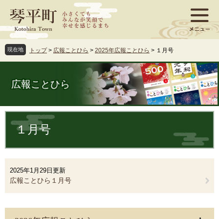
ペ
メ
ー
ニ
ジ
ュ
の
ー
先
を
現在地
トップ
>
広報ことひら
>
2025年広報ことひら
>
１月号
頭
飛
で
ば
す
し
広報ことひら
。
て
本
文
本
へ
文
１月号
2025年1月29日更新
広報ことひら１月号