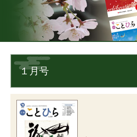
本
文
１月号