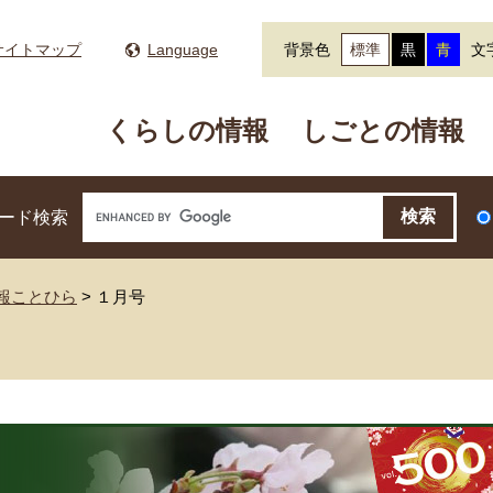
サイトマップ
Language
背景色
標準
黒
青
文
くらしの情報
しごとの情報
ード検索
広報ことひら
>
１月号