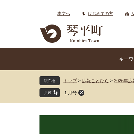
ペ
メ
ー
ニ
本文へ
はじめての方
ジ
ュ
の
ー
先
を
頭
飛
で
ば
す
し
キーワ
。
て
本
文
トップ
>
広報ことひら
>
2026年
現在地
へ
１月号