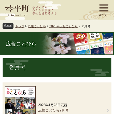
ペ
メ
ー
ニ
ジ
ュ
の
ー
先
を
現在地
トップ
>
広報ことひら
>
2026年広報ことひら
>
２月号
頭
飛
で
ば
す
し
広報ことひら
。
て
本
文
本
へ
文
２月号
2026年1月28日更新
広報ことひら2月号