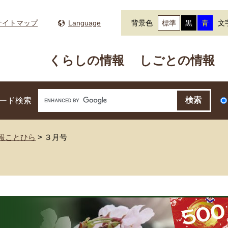
サイトマップ
Language
背景色
標準
黒
青
文
くらしの情報
しごとの情報
ード検索
広報ことひら
>
３月号