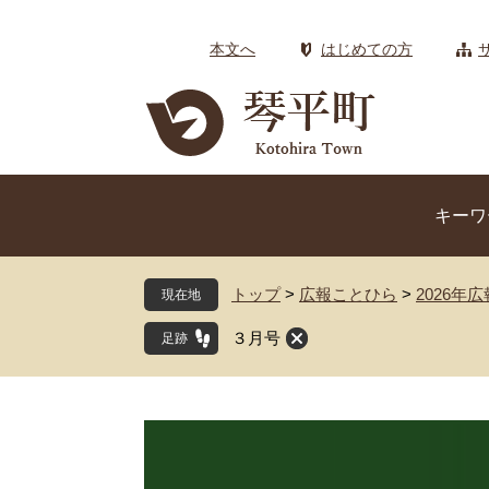
ペ
メ
ー
ニ
本文へ
はじめての方
ジ
ュ
の
ー
先
を
頭
飛
で
ば
す
し
キーワ
。
て
本
文
トップ
>
広報ことひら
>
2026年
現在地
へ
３月号