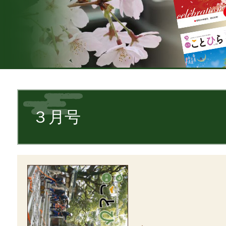
本
文
３月号