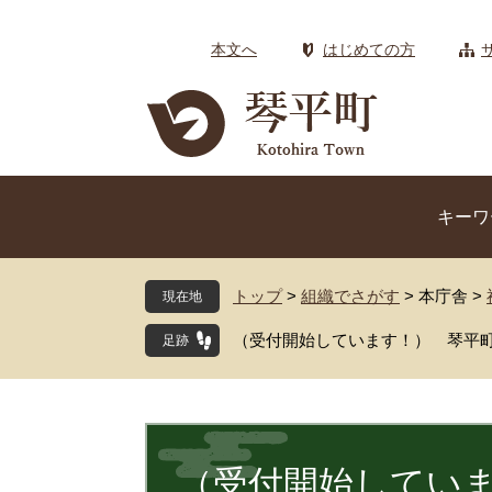
ペ
メ
ー
ニ
本文へ
はじめての方
ジ
ュ
の
ー
先
を
頭
飛
で
ば
す
し
キーワ
。
て
本
文
トップ
>
組織でさがす
>
本庁舎
>
現在地
へ
（受付開始しています！） 琴平
本
文
（受付開始してい