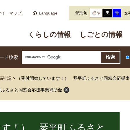
サイトマップ
Language
背景色
標準
黒
青
文
くらしの情報
しごとの情報
ード検索
福祉課
>
（受付開始しています！） 琴平町ふるさと同窓会応援事
町ふるさと同窓会応援事業補助金
ます！） 琴平町ふるさと