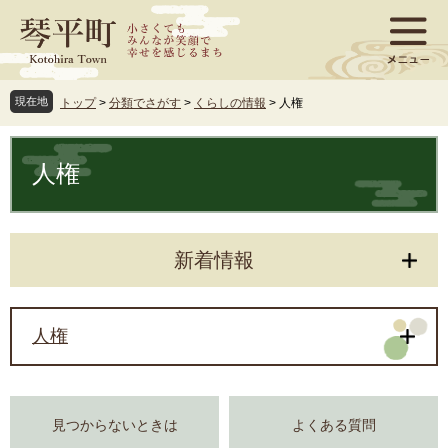
ペ
メ
ー
ニ
ジ
ュ
の
ー
先
を
現在地
トップ
>
分類でさがす
>
くらしの情報
>
人権
頭
飛
で
ば
本
す
し
文
人権
。
て
本
文
へ
新着情報
人権
見つからないときは
よくある質問