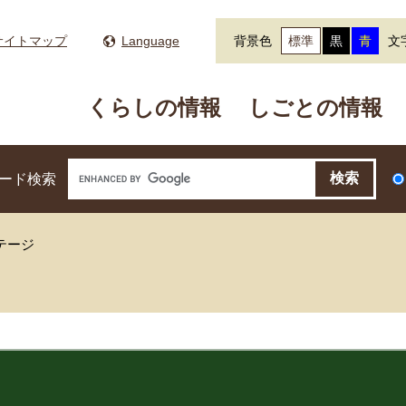
サイトマップ
Language
背景色
標準
黒
青
文
くらしの情報
しごとの情報
ード検索
テージ