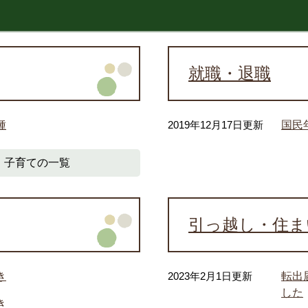
就職・退職
種
2019年12月17日更新
国民
子育ての一覧
引っ越し・住ま
き
2023年2月1日更新
転出
した
き