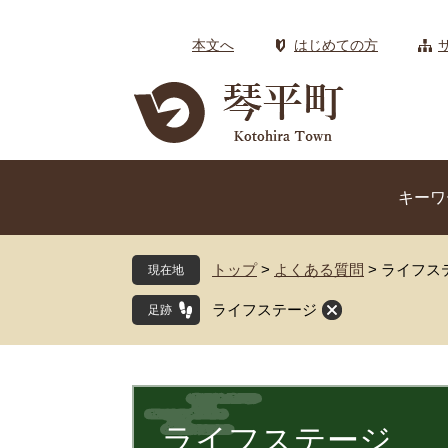
ペ
メ
ー
ニ
本文へ
はじめての方
ジ
ュ
の
ー
先
を
頭
飛
で
ば
す
し
キーワ
。
て
本
文
トップ
>
よくある質問
>
ライフス
現在地
へ
ライフステージ
本
文
ライフステージ