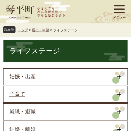
ペ
メ
ー
ニ
ジ
ュ
の
ー
先
を
現在地
トップ
>
届出・申請
>
ライフステージ
頭
飛
で
ば
本
す
し
文
ライフステージ
。
て
本
文
へ
妊娠・出産
子育て
就職・退職
結婚・離婚