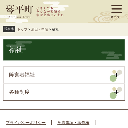
ペ
メ
ー
ニ
ジ
ュ
の
ー
先
を
現在地
トップ
>
届出・申請
>
福祉
頭
飛
で
ば
本
す
し
文
福祉
。
て
本
文
へ
障害者福祉
各種制度
プライバシーポリシー
免責事項・著作権