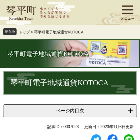
ペ
メ
ー
ニ
ジ
ュ
の
ー
先
を
現在地
トップ
>
琴平町電子地域通貨KOTOCA
頭
飛
で
ば
す
し
琴平町電子地域通貨KOTOCA
。
て
本
文
本
へ
文
琴平町電子地域通貨KOTOCA
ページ内目次
記事ID：0007023
更新日：2023年1月6日更新